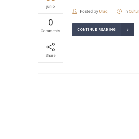
junio
Posted by
Uraqi
in
Cultu
0
CONTINUE READING
Comments
Share